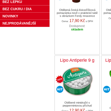
BEZ LEPKU
BEZ CUKRU / DIA
Oblíbená česká lískooříšková
Obl
pomazánka nově v praktické tubě
pomaz
NOVINKY
s obrázkem Ferdy mravence
C
17,90 Kč
Cena:
s DPH
NEJPRODÁVANĚJŠÍ
Dostupnost:
skladem
Lipo Antiperle 9 g
Li
Oblíbené minidražé s
peppermintovou příchutí
12,90 Kč
Cena:
s DPH