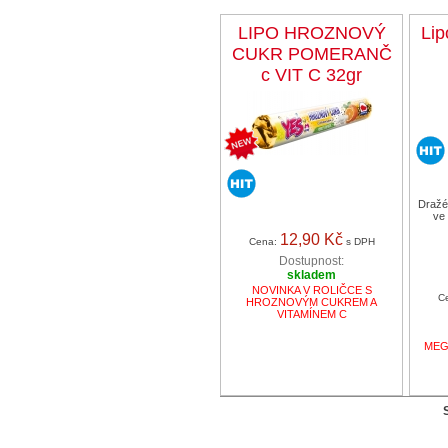
LIPO HROZNOVÝ
Lip
CUKR POMERANČ
c VIT C 32gr
Dražé
ve
12,90 Kč
Cena:
s DPH
Dostupnost:
skladem
NOVINKA V ROLIČCE S
C
HROZNOVÝM CUKREM A
VITAMÍNEM C
MEGA