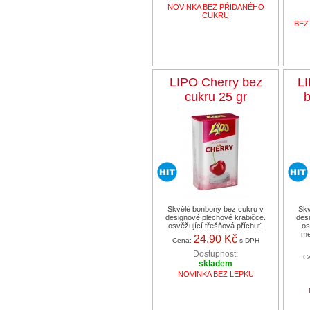
NOVINKA BEZ PŘIDANÉHO
CUKRU
BEZ 
LIPO Cherry bez
L
cukru 25 gr
b
Skvělé bonbony bez cukru v
Skv
designové plechové krabičce.
des
osvěžující třešňová příchuť.
os
me
24,90 Kč
Cena:
s DPH
Dostupnost:
C
skladem
NOVINKA BEZ LEPKU