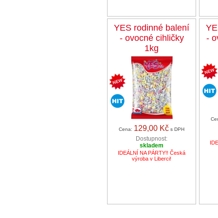
YES rodinné balení
YE
- ovocné cihličky
- 
1kg
Ce
129,00 Kč
Cena:
s DPH
Dostupnost:
ID
skladem
IDEÁLNÍ NA PÁRTY!! Česká
výroba v Liberci!