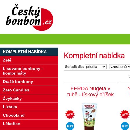
KOMPLETNÍ NABÍDKA
Kompletní nabídka
Želé
Seřadit dle:
Lisované bonbony -
komprimáty
Dražé bonbony
FERDA Nugeta v
N
Zero Candies
tubě - lískový oříšek
Žvýkačky
Lízátka
Chocoland
Lékořice