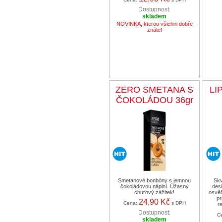
Dostupnost:
skladem
NOVINKA, kterou všichni dobře
znáte!
ZERO SMETANA S
LI
ČOKOLÁDOU 36gr
Smetanové bonbóny s jemnou
Skv
čokoládovou náplní. Úžasný
des
chuťový zážitek!
osvěž
pr
24,90 Kč
Cena:
s DPH
r
Dostupnost:
C
skladem