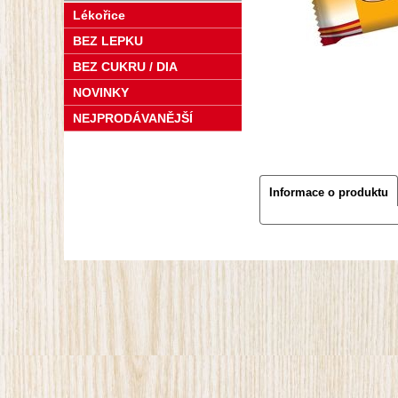
Lékořice
BEZ LEPKU
BEZ CUKRU / DIA
NOVINKY
NEJPRODÁVANĚJŠÍ
Informace o produktu