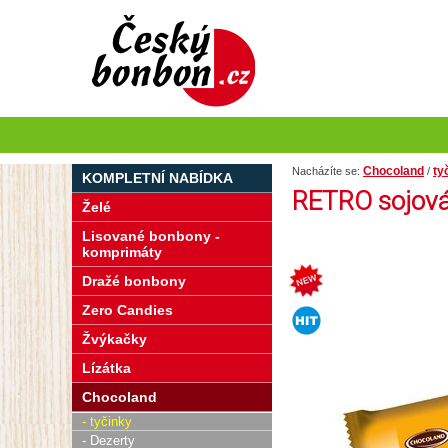
Chocoland
ty
Nacházíte se:
/
KOMPLETNÍ NABÍDKA
RETRO sojová
Želé
Lisované bonbony -
komprimáty
Dražé bonbony
Zero Candies
Žvýkačky
Lízátka
Chocoland
- tyčinky
- Dezerty