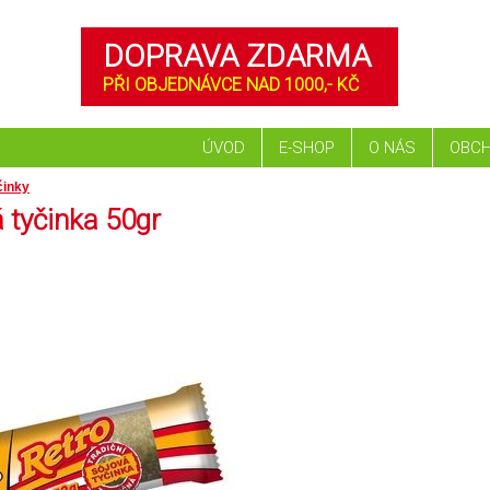
DOPRAVA ZDARMA
PŘI OBJEDNÁVCE NAD 1000,- KČ
ÚVOD
E-SHOP
O NÁS
OBCH
činky
 tyčinka 50gr