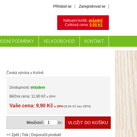
Přihlásit se
Zaregistrovat se
Nákupní košík:
prázdný
Celková cena:
0,00 Kč
ODNÍ PODMÍNKY
VELKOOBCHOD
KONTAKT
Česká výroba v Kolíně
Dostupnost:
skladem
Běžná cena: 11,90 Kč
s DPH
Vaše cena: 9,90 Kč
s DPH
(8,84 Kč bez DPH)
Množství:
ks
<< Zpět
|
Tisk
|
Doporučit produkt