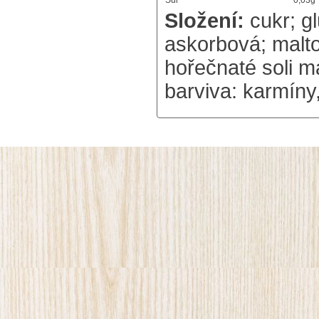
Sůl
0,03g
Složení:
cukr; g
askorbová; malto
hořečnaté soli ma
barviva: karmíny