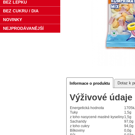
BEZ LEPKU
BEZ CUKRU / DIA
NOVINKY
NEJPRODÁVANĚJŠÍ
Dotaz k p
Informace o produktu
Výživové údaje
Energetická hodnota
1705kJ
Tuky
1,5g
z toho nasycené mastné kyseliny
1,5g
Sacharidy
97,0g
z toho cukry
94,0g
Bílkoviny
0,0g