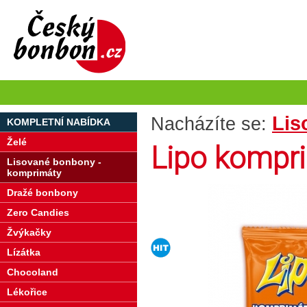
Lis
Nacházíte se:
KOMPLETNÍ NABÍDKA
Želé
Lipo kompr
Lisované bonbony -
komprimáty
Dražé bonbony
Zero Candies
Žvýkačky
Lízátka
Chocoland
Lékořice