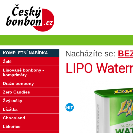
BEZ
Nacházíte se:
KOMPLETNÍ NABÍDKA
Želé
LIPO Waterm
Lisované bonbony -
komprimáty
Dražé bonbony
Zero Candies
Žvýkačky
Lízátka
Chocoland
Lékořice