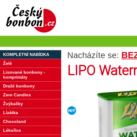
BEZ
Nacházíte se:
KOMPLETNÍ NABÍDKA
Želé
LIPO Waterm
Lisované bonbony -
komprimáty
Dražé bonbony
Zero Candies
Žvýkačky
Lízátka
Chocoland
Lékořice