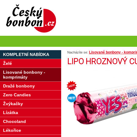
Lisované bonbony - kompr
Nacházíte se:
KOMPLETNÍ NABÍDKA
LIPO HROZNOVÝ CUK
Želé
Lisované bonbony -
komprimáty
Dražé bonbony
Zero Candies
Žvýkačky
Lízátka
Chocoland
Lékořice