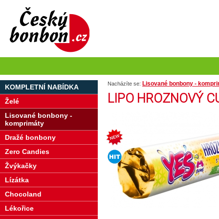
Lisované bonbony - kompr
Nacházíte se:
KOMPLETNÍ NABÍDKA
LIPO HROZNOVÝ CU
Želé
Lisované bonbony -
komprimáty
Dražé bonbony
Zero Candies
Žvýkačky
Lízátka
Chocoland
Lékořice